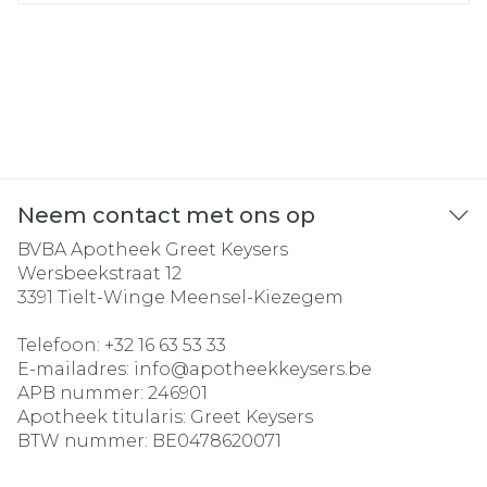
Neem contact met ons op
BVBA Apotheek Greet Keysers
Wersbeekstraat 12
3391
Tielt-Winge Meensel-Kiezegem
Telefoon:
+32 16 63 53 33
E-mailadres:
info@
apotheekkeysers.be
APB nummer:
246901
Apotheek titularis:
Greet Keysers
BTW nummer:
BE0478620071