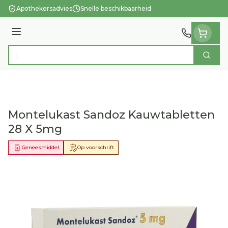
Ga naar de inhoud
Apothekersadvies
Snelle beschikbaarheid
Menu
Zoek
Product, merk, categorie...
Montelukast Sandoz Kauwtabletten
28 X 5mg
Geneesmiddel
Op voorschrift