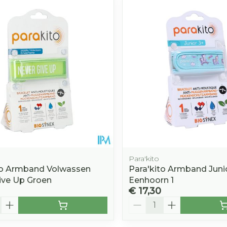
Afslanken
Homeopat
Toon mee
Enkel en v
Toon mee
orging
Supplementen
Insectenw
middelen
n
Mondmaskers
rnissen
d -
huid
uid
Para'kito
to Armband Volwassen
Para'kito Armband Junio
ive Up Groen
Eenhoorn 1
€ 17,30
Zelfbruiner
Scheren
Aantal