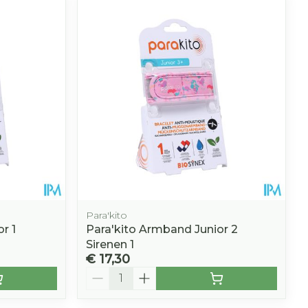
hie
Diverse
r
Toon meer
oet
geneesmiddelen
r
erende
Parfums en
geurproducten
Para'kito
r 1
Para'kito Armband Junior 2
Sirenen 1
€ 17,30
CBD
Aantal