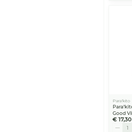
Para'kito
Para'ki
Good Vi
€ 17,30
Aantal