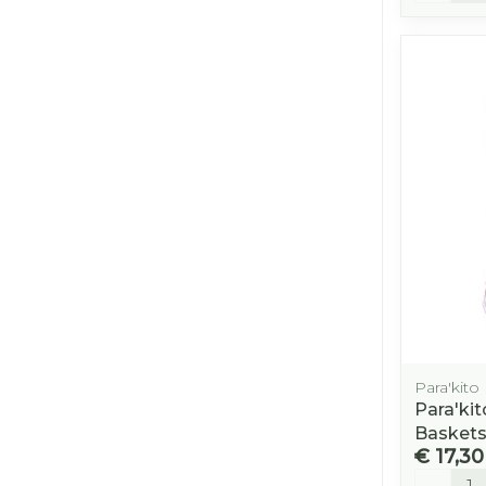
Para'kito
Para'ki
Baskets
€ 17,30
Aantal