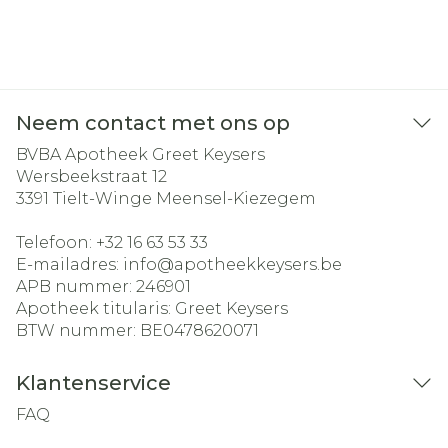
Neem contact met ons op
BVBA Apotheek Greet Keysers
Wersbeekstraat 12
3391
Tielt-Winge Meensel-Kiezegem
Telefoon:
+32 16 63 53 33
E-mailadres:
info@
apotheekkeysers.be
APB nummer:
246901
Apotheek titularis:
Greet Keysers
BTW nummer:
BE0478620071
Klantenservice
FAQ