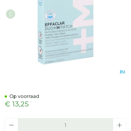
Lrp Effaclar Duo+m Patch 
Op voorraad
€ 13,25
Aantal