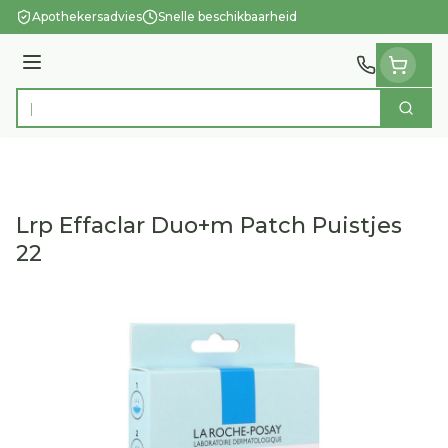
Ga naar de inhoud
Apothekersadvies
Snelle beschikbaarheid
Menu
Zoek
Product, merk, categorie...
Lrp Effaclar Duo+m Patch Puistjes
22