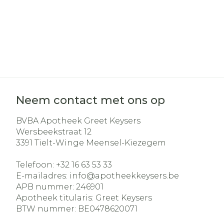
Neem contact met ons op
BVBA Apotheek Greet Keysers
Wersbeekstraat 12
3391
Tielt-Winge Meensel-Kiezegem
Telefoon:
+32 16 63 53 33
E-mailadres:
info@
apotheekkeysers.be
APB nummer:
246901
Apotheek titularis:
Greet Keysers
BTW nummer:
BE0478620071