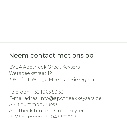
Neem contact met ons op
BVBA Apotheek Greet Keysers
Wersbeekstraat 12
3391
Tielt-Winge Meensel-Kiezegem
Telefoon:
+32 16 63 53 33
E-mailadres:
info@
apotheekkeysers.be
APB nummer:
246901
Apotheek titularis:
Greet Keysers
BTW nummer:
BE0478620071