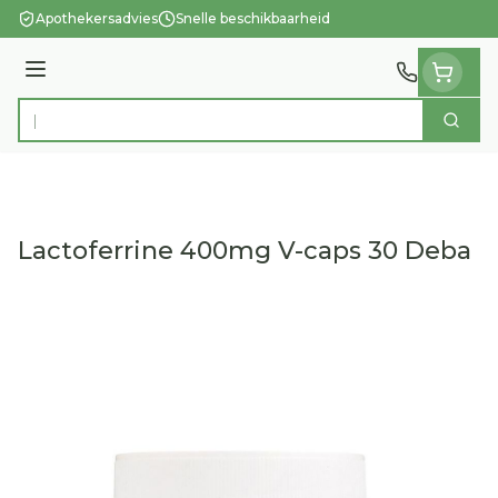
Ga naar de inhoud
Apothekersadvies
Snelle beschikbaarheid
Menu
Zoek
Product, merk, categorie...
Lactoferrine 400mg V-caps 30 Deba