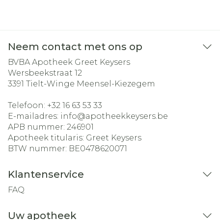
Neem contact met ons op
BVBA Apotheek Greet Keysers
Wersbeekstraat 12
3391
Tielt-Winge Meensel-Kiezegem
Telefoon:
+32 16 63 53 33
E-mailadres:
info@
apotheekkeysers.be
APB nummer:
246901
Apotheek titularis:
Greet Keysers
BTW nummer:
BE0478620071
Klantenservice
FAQ
Uw apotheek