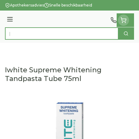
Ga naar de inhoud
Apothekersadvies
Snelle beschikbaarheid
Menu
Zoek
Product, merk, categorie...
Iwhite Supreme Whitening
Tandpasta Tube 75ml