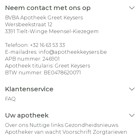
Neem contact met ons op
BVBA Apotheek Greet Keysers
Wersbeekstraat 12
3391
Tielt-Winge Meensel-Kiezegem
Telefoon:
+32 16 63 53 33
E-mailadres:
info@
apotheekkeysers.be
APB nummer:
246901
Apotheek titularis:
Greet Keysers
BTW nummer:
BE0478620071
Klantenservice
FAQ
Uw apotheek
Over ons
Nuttige links
Gezondheidsnieuws
Apotheker van wacht
Voorschrift
Zorgtarieven