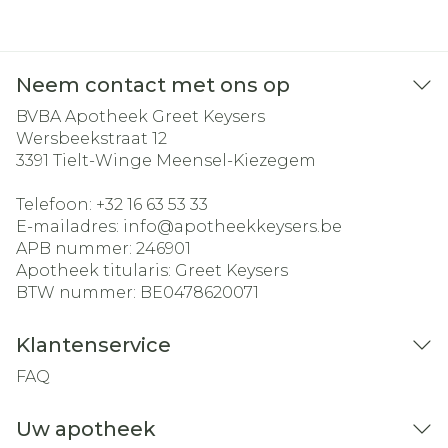
Neem contact met ons op
BVBA Apotheek Greet Keysers
Wersbeekstraat 12
3391
Tielt-Winge Meensel-Kiezegem
Telefoon:
+32 16 63 53 33
E-mailadres:
info@
apotheekkeysers.be
APB nummer:
246901
Apotheek titularis:
Greet Keysers
BTW nummer:
BE0478620071
Klantenservice
FAQ
Uw apotheek