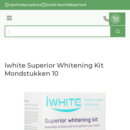
Ga naar de inhoud
Apothekersadvies
Snelle beschikbaarheid
Menu
Zoek
Product, merk, categorie...
Iwhite Superior Whitening Kit
Mondstukken 10