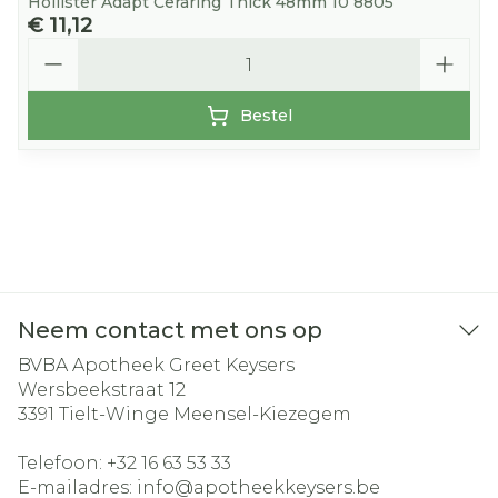
Hollister Adapt Ceraring Thick 48mm 10 8805
€ 11,12
Aantal
Bestel
Neem contact met ons op
BVBA Apotheek Greet Keysers
Wersbeekstraat 12
3391
Tielt-Winge Meensel-Kiezegem
Telefoon:
+32 16 63 53 33
E-mailadres:
info@
apotheekkeysers.be