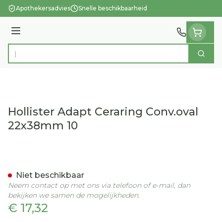
Ga naar de inhoud
Apothekersadvies
Snelle beschikbaarheid
Menu
Zoek
Product, merk, categorie...
Hollister Adapt Ceraring Conv.oval
22x38mm 10
Hollister Adapt Ceraring 
Niet beschikbaar
Neem contact op met ons via telefoon of e-mail, dan
bekijken we samen de mogelijkheden.
€ 17,32