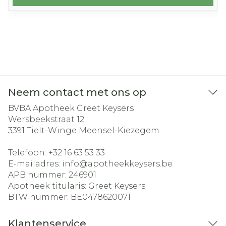
Neem contact met ons op
BVBA Apotheek Greet Keysers
Wersbeekstraat 12
3391
Tielt-Winge Meensel-Kiezegem
Telefoon:
+32 16 63 53 33
E-mailadres:
info@
apotheekkeysers.be
APB nummer:
246901
Apotheek titularis:
Greet Keysers
BTW nummer:
BE0478620071
Klantenservice