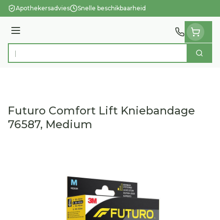
Ga naar de inhoud
Apothekersadvies
Snelle beschikbaarheid
Menu
Zoek
Product, merk, categorie...
Futuro Comfort Lift Kniebandage
76587, Medium