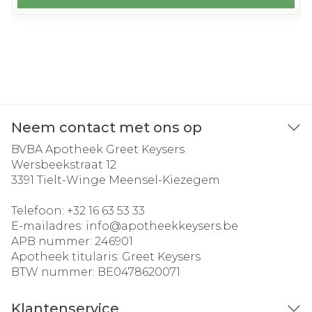
Neem contact met ons op
BVBA Apotheek Greet Keysers
Wersbeekstraat 12
3391
Tielt-Winge Meensel-Kiezegem
Telefoon:
+32 16 63 53 33
E-mailadres:
info@
apotheekkeysers.be
APB nummer:
246901
Apotheek titularis:
Greet Keysers
BTW nummer:
BE0478620071
Klantenservice