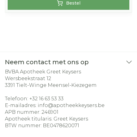
Bestel
Neem contact met ons op
BVBA Apotheek Greet Keysers
Wersbeekstraat 12
3391
Tielt-Winge Meensel-Kiezegem
Telefoon:
+32 16 63 53 33
E-mailadres:
info@
apotheekkeysers.be
APB nummer:
246901
Apotheek titularis:
Greet Keysers
BTW nummer:
BE0478620071