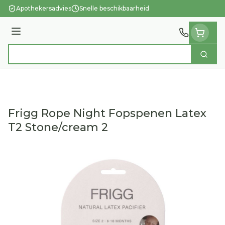
Ga naar de inhoud
Apothekersadvies
Snelle beschikbaarheid
Menu
Zoek
Product, merk, categorie...
Frigg Rope Night Fopspenen Latex
T2 Stone/cream 2