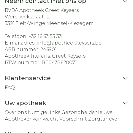
Neem contact met ons op
BVBA Apotheek Greet Keysers
Wersbeekstraat 12
3391
Tielt-Winge Meensel-Kiezegem
Telefoon:
+32 16 63 53 33
E-mailadres:
info@
apotheekkeysers.be
APB nummer:
246901
Apotheek titularis:
Greet Keysers
BTW nummer:
BE0478620071
Klantenservice
FAQ
Uw apotheek
Over ons
Nuttige links
Gezondheidsnieuws
Apotheker van wacht
Voorschrift
Zorgtarieven