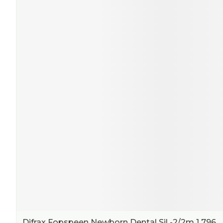
Difrax Fopspeen Newborn Dental Sil -2/2m 1 796