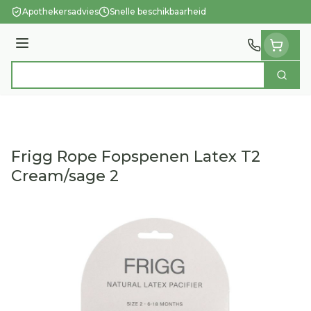
Ga naar de inhoud
Apothekersadvies
Snelle beschikbaarheid
Menu
Zoek
Product, merk, categorie...
Frigg Rope Fopspenen Latex T2
Cream/sage 2