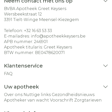
Neem contact met ons op
BVBA Apotheek Greet Keysers
Wersbeekstraat 12
3391
Tielt-Winge Meensel-Kiezegem
Telefoon:
+32 16 63 53 33
E-mailadres:
info@
apotheekkeysers.be
APB nummer:
246901
Apotheek titularis:
Greet Keysers
BTW nummer:
BE0478620071
Klantenservice
FAQ
Uw apotheek
Over ons
Nuttige links
Gezondheidsnieuws
Apotheker van wacht
Voorschrift
Zorgtarieven