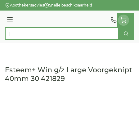
Ga naar de inhoud
Apothekersadvies
Snelle beschikbaarheid
Menu
Zoek
Product, merk, categorie...
Esteem+ Win g/z Large Voorgeknipt
40mm 30 421829