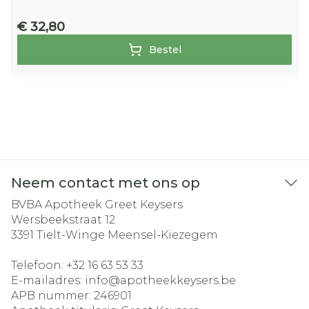
€ 32,80
Bestel
Neem contact met ons op
BVBA Apotheek Greet Keysers
Wersbeekstraat 12
3391
Tielt-Winge Meensel-Kiezegem
Telefoon:
+32 16 63 53 33
E-mailadres:
info@
apotheekkeysers.be
APB nummer:
246901