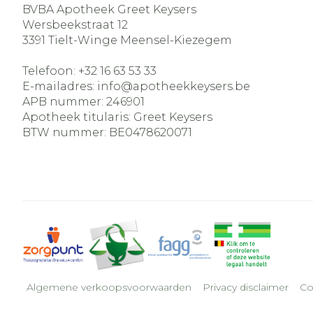
BVBA Apotheek Greet Keysers
Wersbeekstraat 12
3391
Tielt-Winge Meensel-Kiezegem
Telefoon:
+32 16 63 53 33
E-mailadres:
info@
apotheekkeysers.be
APB nummer:
246901
Apotheek titularis:
Greet Keysers
BTW nummer:
BE0478620071
Algemene verkoopsvoorwaarden
Privacy disclaimer
Co