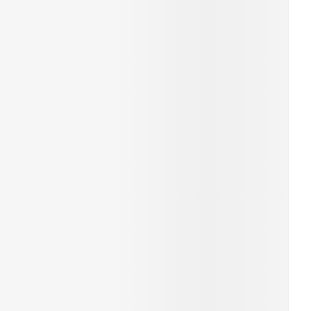
r
erende
Parfums en
geurproducten
CBD