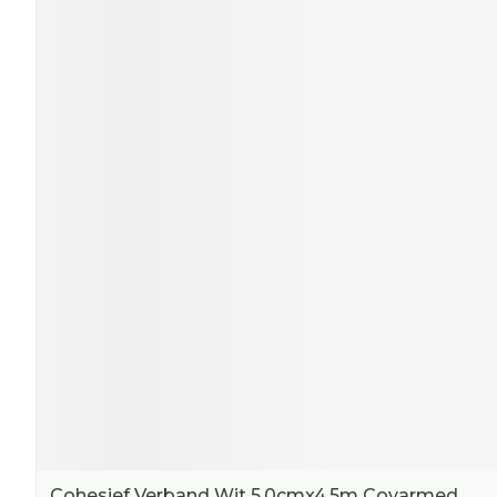
Cohesief Verband Wit 5,0cmx4,5m Covarmed