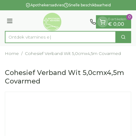
Dia 1 van 1
Ga naar de inhoud
Apothekersadvies
Snelle beschikbaarheid
0
0 artikelen
Menu
€ 0,00
Ontdek vitam
Zoek
Product, merk, categorie...
Home
/
Cohesief Verband Wit 5,0cmx4,5m Covarmed
Cohesief Verband Wit 5,0cmx4,5m
Covarmed