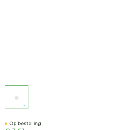
View larger image
Cohesief Verband Wit 5,
Op bestelling