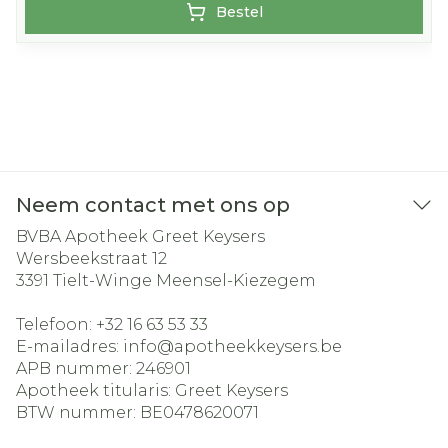
Bestel
Neem contact met ons op
BVBA Apotheek Greet Keysers
Wersbeekstraat 12
3391
Tielt-Winge Meensel-Kiezegem
Telefoon:
+32 16 63 53 33
E-mailadres:
info@
apotheekkeysers.be
APB nummer:
246901
Apotheek titularis:
Greet Keysers
BTW nummer:
BE0478620071