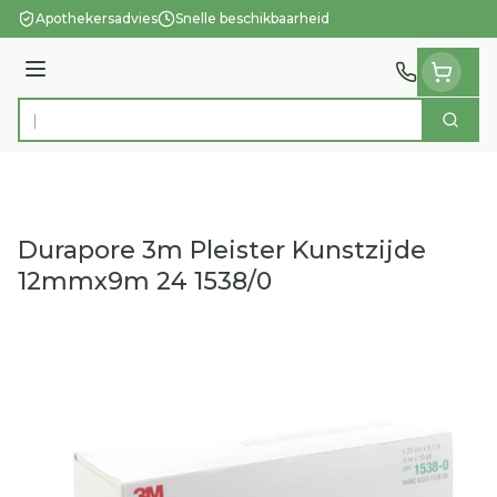
Ga naar de inhoud
Apothekersadvies
Snelle beschikbaarheid
Menu
Zoek
Product, merk, categorie...
Durapore 3m Pleister Kunstzijde
12mmx9m 24 1538/0