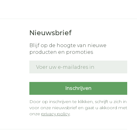
nk
s
Bed
ding zon
Doorliggen - decubitis
r
Toon meer
gie
Urinewegen
Nieuwsbrief
Blijf op de hoogte van nieuwe
eid,
Stoppen met roken
producten en promoties
n stress
it en intieme
Gezichtsreiniging -
E-mail adres
ontschminken
en
Instrumenten
t
 -
 en
Reinigingsmelk, -
sche
Anti tumor middelen
ptie
crème, -olie en gel
Inschrijven
zijn
Tonic - lotion
Door op inschrijven te klikken, schrijft u zich in
Anesthesie
erzorging
Micellair water
voor onze nieuwsbrief en gaat u akkoord met
onze
privacy policy
.
Specifiek voor de ogen
hie
Diverse
r
Toon meer
oet
geneesmiddelen