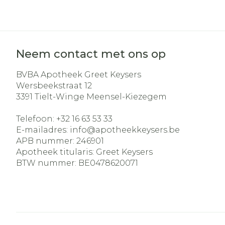
Aerosol acces
Blaren
Creme, gel e
Zuurstof
Eelt
Eksteroog - 
Ademhalingss
Neem contact met ons op
Toon meer
BVBA Apotheek Greet Keysers
Spieren en ge
Wersbeekstraat 12
3391
Tielt-Winge Meensel-Kiezegem
Specifiek vo
Naalden en s
Telefoon:
+32 16 63 53 33
Lichaamsver
E-mailadres:
info@
apotheekkeysers.be
Infecties
Spuiten
Deodorant
APB nummer:
246901
Oplossing voo
Apotheek titularis:
Greet Keysers
Gezichtsverz
BTW nummer:
BE0478620071
Naalden
Luizen
Naalden voor
insulinepen -
Diagnostica
pennaalden
Toon meer