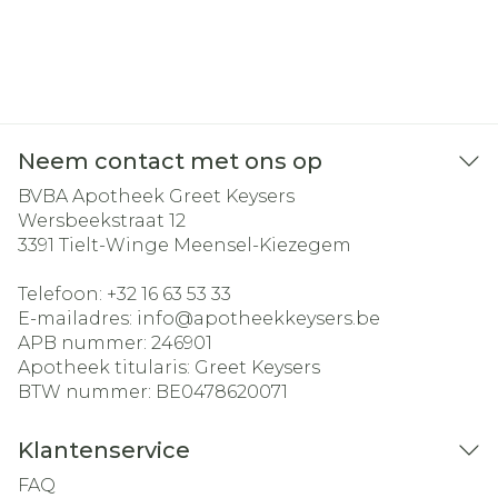
Neem contact met ons op
BVBA Apotheek Greet Keysers
Wersbeekstraat 12
3391
Tielt-Winge Meensel-Kiezegem
Telefoon:
+32 16 63 53 33
E-mailadres:
info@
apotheekkeysers.be
APB nummer:
246901
Apotheek titularis:
Greet Keysers
BTW nummer:
BE0478620071
Klantenservice
FAQ