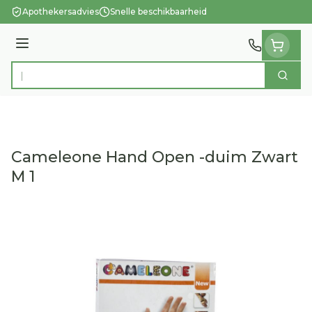
Ga naar de inhoud
Apothekersadvies
Snelle beschikbaarheid
Menu
Zoek
Product, merk, categorie...
Cameleone Hand Open -duim Zwart
M 1