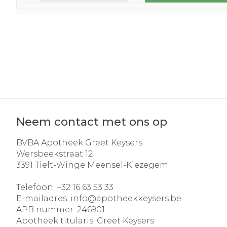
Neem contact met ons op
BVBA Apotheek Greet Keysers
Wersbeekstraat 12
3391
Tielt-Winge Meensel-Kiezegem
Telefoon:
+32 16 63 53 33
E-mailadres:
info@
apotheekkeysers.be
APB nummer:
246901
Apotheek titularis:
Greet Keysers