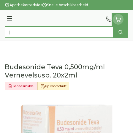
Ga naar de inhoud
Apothekersadvies
Snelle beschikbaarheid
Menu
Zoek
Product, merk, categorie...
Budesonide Teva 0,500mg/ml
Vernevelsusp. 20x2ml
Geneesmiddel
Op voorschrift