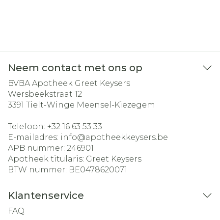
Neem contact met ons op
BVBA Apotheek Greet Keysers
Wersbeekstraat 12
3391
Tielt-Winge Meensel-Kiezegem
Telefoon:
+32 16 63 53 33
E-mailadres:
info@
apotheekkeysers.be
APB nummer:
246901
Apotheek titularis:
Greet Keysers
BTW nummer:
BE0478620071
Klantenservice
FAQ