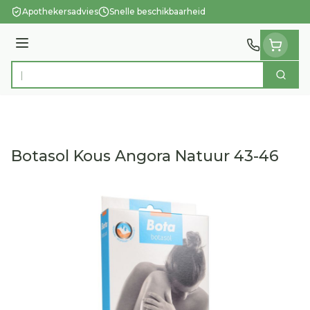
Ga naar de inhoud
Apothekersadvies
Snelle beschikbaarheid
Menu
Zoek
Product, merk, categorie...
Botasol Kous Angora Natuur 43-46