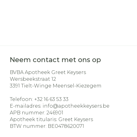
Neem contact met ons op
BVBA Apotheek Greet Keysers
Wersbeekstraat 12
3391
Tielt-Winge Meensel-Kiezegem
Telefoon:
+32 16 63 53 33
E-mailadres:
info@
apotheekkeysers.be
APB nummer:
246901
Apotheek titularis:
Greet Keysers
BTW nummer:
BE0478620071