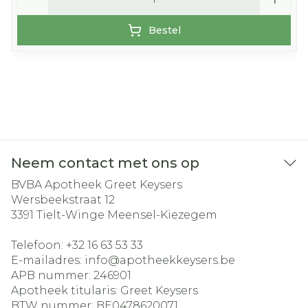
Bestel
Neem contact met ons op
BVBA Apotheek Greet Keysers
Wersbeekstraat 12
3391
Tielt-Winge Meensel-Kiezegem
Telefoon:
+32 16 63 53 33
E-mailadres:
info@
apotheekkeysers.be
APB nummer:
246901
Apotheek titularis:
Greet Keysers
BTW nummer:
BE0478620071