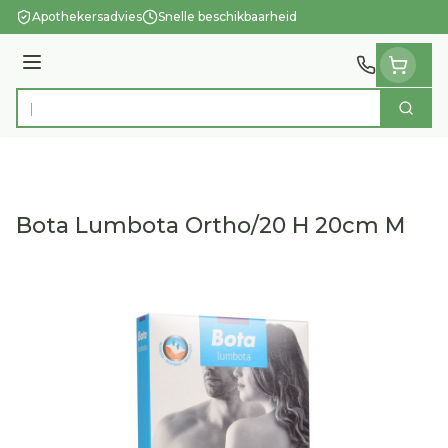
Ga naar de inhoud
Apothekersadvies
Snelle beschikbaarheid
Menu
Zoek
Product, merk, categorie...
Bota Lumbota Ortho/20 H 20cm M