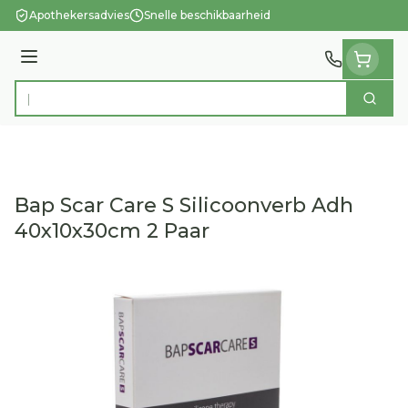
Ga naar de inhoud
Apothekersadvies
Snelle beschikbaarheid
Menu
Zoek
Product, merk, categorie...
Bap Scar Care S Silicoonverb Adh
40x10x30cm 2 Paar