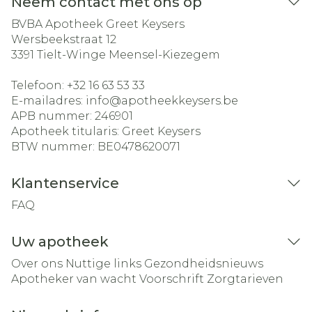
Neem contact met ons op
BVBA Apotheek Greet Keysers
Wersbeekstraat 12
3391
Tielt-Winge Meensel-Kiezegem
Telefoon:
+32 16 63 53 33
E-mailadres:
info@
apotheekkeysers.be
APB nummer:
246901
Apotheek titularis:
Greet Keysers
BTW nummer:
BE0478620071
Klantenservice
FAQ
Uw apotheek
Over ons
Nuttige links
Gezondheidsnieuws
Apotheker van wacht
Voorschrift
Zorgtarieven