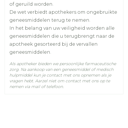
of geruild worden.
geabsorbeerde hoeveelheid verminderd is.
Kamertemperatuur (15°C -
Behoud
De wet verbiedt apothekers om ongebruikte
25°C)
De tests zullen onderzoeken of de
geneesmiddelen terug te nemen.
malariaparasiet weg is uit uw bloed.  als u
In het belang van uw veiligheid worden alle
een ernstige nierziekte heeft, schrijft uw arts
geneesmiddelen die u terugbrengt naar de
u misschien een ander geneesmiddel voor. 
apotheek gesorteerd bij de vervallen
als u een bepaald type infectie krijgt terwijl u
geneesmiddelen.
behandeld wordt met Atovaquone/Proguanil
EG, schrijft uw arts u misschien een ander
Als apotheker bieden we persoonlijke farmaceutische
zorg. Na aankoop van een geneesmiddel of medisch
type geneesmiddel voor in plaats van
hulpmiddel kun je contact met ons opnemen als je
Atovaquone/Proguanil EG.  als de malaria
vragen hebt. Aarzel niet om contact met ons op te
behandeld wordt, maar daarna herhaaldelijk
nemen via mail of telefoon.
terugkomt of als de malaria veroorzaakt
wordt door een bepaald type parasiet, schrijft
uw arts u mogelijk naast
Atovaquone/Proguanil EG een ander
geneesmiddel voor. Neemt u nog andere