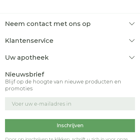
geneesmiddelen in? Neemt u naast
Atovaquone/Proguanil EG nog andere
Neem contact met ons op
geneesmiddelen in, of heeft u dat kort
geleden gedaan, of bestaat de mogelijkheid
Klantenservice
dat u in de nabije toekomst andere
geneesmiddelen gaat innemen? Vertel dat
Uw apotheek
dan uw arts of apotheker. Sommige
geneesmiddelen kunnen een invloed
Nieuwsbrief
hebben op de werking van
Blijf op de hoogte van nieuwe producten en
Atovaquone/Proguanil EG, of
promoties
Atovaquone/Proguanil EG zelf kan de
E-mail adres
werking van andere geneesmiddelen die u
gelijktijdig gebruikt, versterken of
verzwakken. Deze zijn:  metoclopramide,
Inschrijven
gebruikt voor de behandeling van
misselijkheid en braken  de antibiotica
Door op inschrijven te klikken, schrijft u zich in voor onze