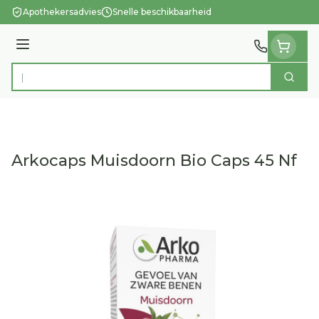
Ga naar de inhoud
Apothekersadvies
Snelle beschikbaarheid
Menu
Zoek
Product, merk, categorie...
Arkocaps Muisdoorn Bio Caps 45 Nf