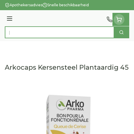
Ga naar de inhoud
Apothekersadvies
Snelle beschikbaarheid
Menu
Zoek
Product, merk, categorie...
Arkocaps Kersensteel Plantaardig 45