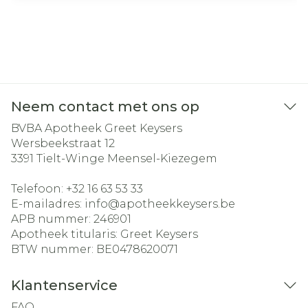
Neem contact met ons op
BVBA Apotheek Greet Keysers
Wersbeekstraat 12
3391
Tielt-Winge Meensel-Kiezegem
Telefoon:
+32 16 63 53 33
E-mailadres:
info@
apotheekkeysers.be
APB nummer:
246901
Apotheek titularis:
Greet Keysers
BTW nummer:
BE0478620071
Klantenservice
FAQ