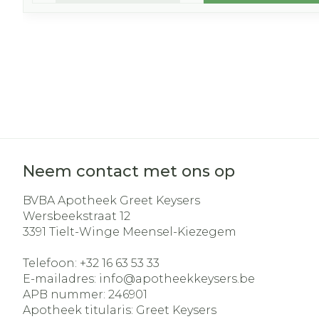
Neem contact met ons op
BVBA Apotheek Greet Keysers
Wersbeekstraat 12
3391
Tielt-Winge Meensel-Kiezegem
Telefoon:
+32 16 63 53 33
E-mailadres:
info@
apotheekkeysers.be
APB nummer:
246901
Apotheek titularis:
Greet Keysers