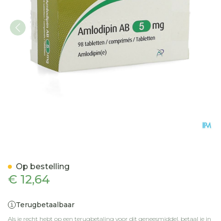
Amlodipin AB 5mg Comp 
Op bestelling
€ 12,64
Terugbetaalbaar
Als je recht hebt op een terugbetaling voor dit geneesmiddel, betaal je in