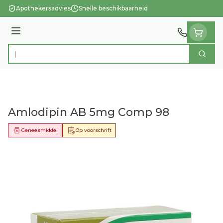
Ga naar de inhoud
Apothekersadvies
Snelle beschikbaarheid
Menu
Zoek
Product, merk, categorie...
Amlodipin AB 5mg Comp 98
Geneesmiddel
Op voorschrift