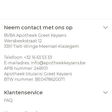
Neem contact met ons op
BVBA Apotheek Greet Keysers
Wersbeekstraat 12
3391
Tielt-Winge Meensel-Kiezegem
Telefoon:
+32 16 63 53 33
E-mailadres:
info@
apotheekkeysers.be
APB nummer:
246901
Apotheek titularis:
Greet Keysers
BTW nummer:
BE0478620071
Klantenservice
FAQ