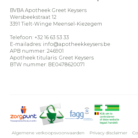
BVBA Apotheek Greet Keysers
Wersbeekstraat 12
3391
Tielt-Winge Meensel-Kiezegem
Telefoon:
+32 16 63 53 33
E-mailadres:
info@
apotheekkeysers.be
APB nummer:
246901
Apotheek titularis:
Greet Keysers
BTW nummer:
BE0478620071
Algemene verkoopsvoorwaarden
Privacy disclaimer
Co