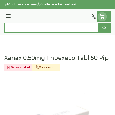
Ga naar de inhoud
Apothekersadvies
Snelle beschikbaarheid
Menu
Zoek
Product, merk, categorie...
Xanax 0,50mg Impexeco Tabl 50 Pip
Geneesmiddel
Op voorschrift