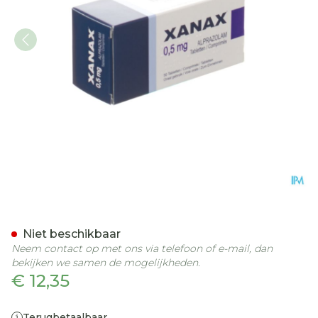
Xanax 0,50mg Impexeco T
Niet beschikbaar
Neem contact op met ons via telefoon of e-mail, dan
bekijken we samen de mogelijkheden.
€ 12,35
Terugbetaalbaar