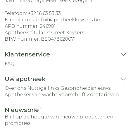
3391
Tielt-Winge Meensel-Kiezegem
Telefoon:
+32 16 63 53 33
E-mailadres:
info@
apotheekkeysers.be
APB nummer:
246901
Apotheek titularis:
Greet Keysers
BTW nummer:
BE0478620071
Klantenservice
FAQ
Uw apotheek
Over ons
Nuttige links
Gezondheidsnieuws
Apotheker van wacht
Voorschrift
Zorgtarieven
Nieuwsbrief
Blijf op de hoogte van nieuwe producten en
promoties