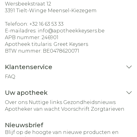
Wersbeekstraat 12
3391
Tielt-Winge Meensel-Kiezegem
Telefoon:
+32 16 63 53 33
E-mailadres:
info@
apotheekkeysers.be
APB nummer:
246901
Apotheek titularis:
Greet Keysers
BTW nummer:
BE0478620071
Klantenservice
FAQ
Uw apotheek
Over ons
Nuttige links
Gezondheidsnieuws
Apotheker van wacht
Voorschrift
Zorgtarieven
Nieuwsbrief
Blijf op de hoogte van nieuwe producten en