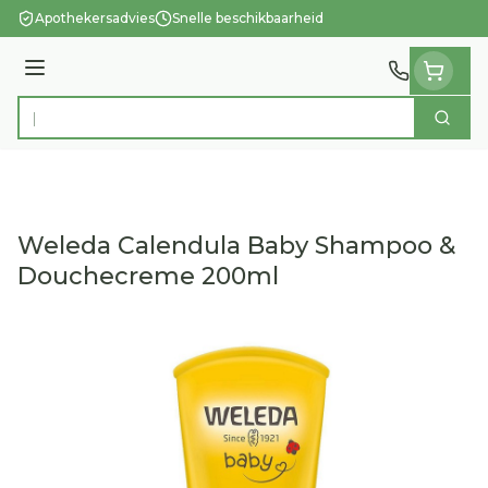
Ga naar de inhoud
Apothekersadvies
Snelle beschikbaarheid
Menu
Zoek
Product, merk, categorie...
Weleda Calendula Baby Shampoo &
Douchecreme 200ml