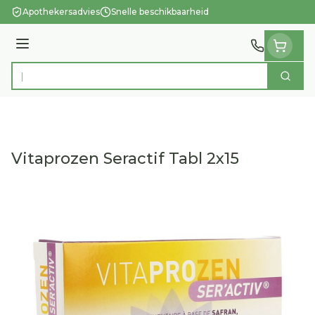
Ga naar de inhoud
Apothekersadvies
Snelle beschikbaarheid
Menu
Zoek
Product, merk, categorie...
Vitaprozen Seractif Tabl 2x15