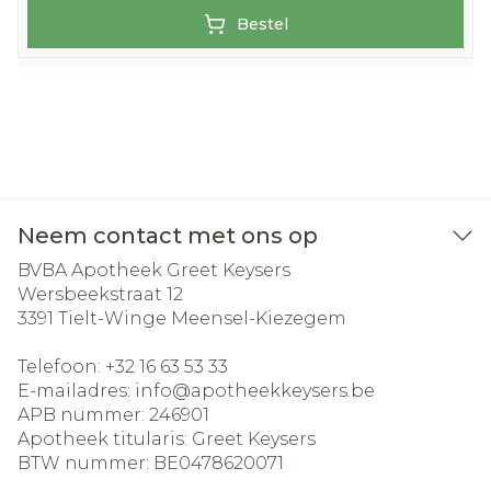
Bestel
Neem contact met ons op
BVBA Apotheek Greet Keysers
Wersbeekstraat 12
3391
Tielt-Winge Meensel-Kiezegem
Telefoon:
+32 16 63 53 33
E-mailadres:
info@
apotheekkeysers.be
APB nummer:
246901
Apotheek titularis:
Greet Keysers
BTW nummer:
BE0478620071