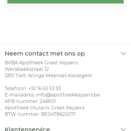
Neem contact met ons op
BVBA Apotheek Greet Keysers
Wersbeekstraat 12
3391
Tielt-Winge Meensel-Kiezegem
Telefoon:
+32 16 63 53 33
E-mailadres:
info@
apotheekkeysers.be
APB nummer:
246901
Apotheek titularis:
Greet Keysers
BTW nummer:
BE0478620071
Klantenservice