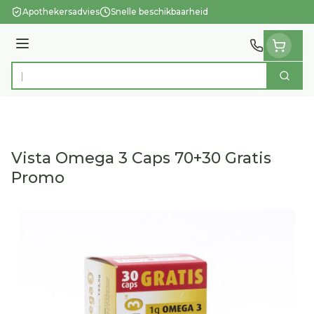
Ga naar de inhoud
Apothekersadvies
Snelle beschikbaarheid
Menu
Zoek
Product, merk, categorie...
Vista Omega 3 Caps 70+30 Gratis
Promo