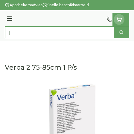
Ga naar de inhoud
Apothekersadvies
Snelle beschikbaarheid
Menu
Zoek
Product, merk, categorie...
Verba 2 75-85cm 1 P/s