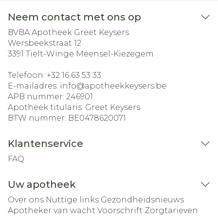
Neem contact met ons op
BVBA Apotheek Greet Keysers
Wersbeekstraat 12
3391
Tielt-Winge Meensel-Kiezegem
Telefoon:
+32 16 63 53 33
E-mailadres:
info@
apotheekkeysers.be
APB nummer:
246901
Apotheek titularis:
Greet Keysers
BTW nummer:
BE0478620071
Klantenservice
FAQ
Uw apotheek
Over ons
Nuttige links
Gezondheidsnieuws
Apotheker van wacht
Voorschrift
Zorgtarieven