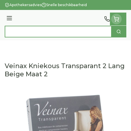
Ga naar de inhoud
Apothekersadvies
Snelle beschikbaarheid
Menu
Zoek
Product, merk, categorie...
Veinax Kniekous Transparant 2 Lang
Beige Maat 2