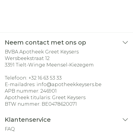
Neem contact met ons op
BVBA Apotheek Greet Keysers
Wersbeekstraat 12
3391
Tielt-Winge Meensel-Kiezegem
Telefoon:
+32 16 63 53 33
E-mailadres:
info@
apotheekkeysers.be
APB nummer:
246901
Apotheek titularis:
Greet Keysers
BTW nummer:
BE0478620071
Klantenservice
FAQ