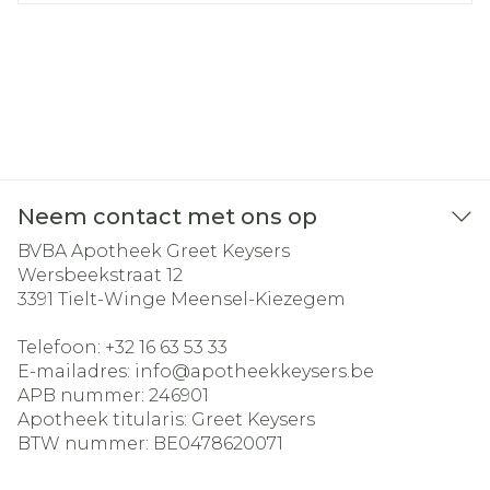
Neem contact met ons op
BVBA Apotheek Greet Keysers
Wersbeekstraat 12
3391
Tielt-Winge Meensel-Kiezegem
Telefoon:
+32 16 63 53 33
E-mailadres:
info@
apotheekkeysers.be
APB nummer:
246901
Apotheek titularis:
Greet Keysers
BTW nummer:
BE0478620071