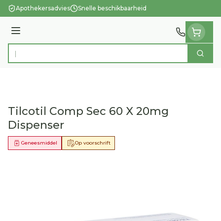
Ga naar de inhoud
Apothekersadvies
Snelle beschikbaarheid
Menu
Zoek
Product, merk, categorie...
Tilcotil Comp Sec 60 X 20mg
Dispenser
Geneesmiddel
Op voorschrift