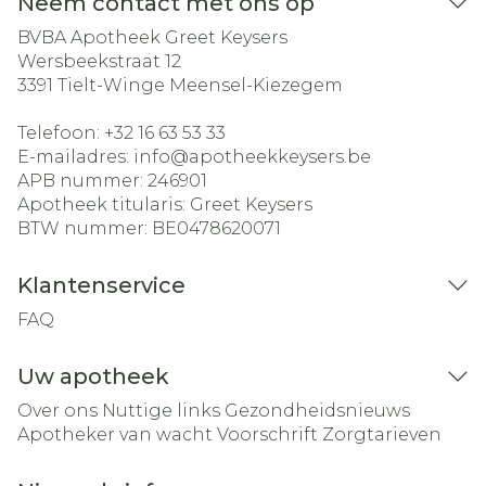
Neem contact met ons op
BVBA Apotheek Greet Keysers
Wersbeekstraat 12
3391
Tielt-Winge Meensel-Kiezegem
Telefoon:
+32 16 63 53 33
E-mailadres:
info@
apotheekkeysers.be
APB nummer:
246901
Apotheek titularis:
Greet Keysers
BTW nummer:
BE0478620071
Klantenservice
FAQ
Uw apotheek
Over ons
Nuttige links
Gezondheidsnieuws
Apotheker van wacht
Voorschrift
Zorgtarieven