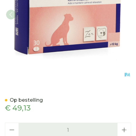
Telizen M&l Hond-kat Co
Op bestelling
€ 49,13
Aantal