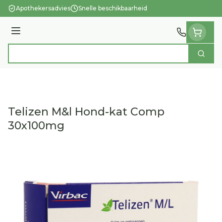
Ga naar de inhoud
Apothekersadvies
Snelle beschikbaarheid
Menu
Zoek
Product, merk, categorie...
Telizen M&l Hond-kat Comp
30x100mg