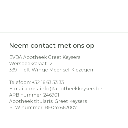
Neem contact met ons op
BVBA Apotheek Greet Keysers
Wersbeekstraat 12
3391
Tielt-Winge Meensel-Kiezegem
Telefoon:
+32 16 63 53 33
E-mailadres:
info@
apotheekkeysers.be
APB nummer:
246901
Apotheek titularis:
Greet Keysers
BTW nummer:
BE0478620071