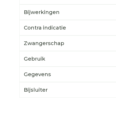
Toon mee
Bijwerkingen
orging
Supplementen
Insectenw
middelen
n
Mondmaskers
rnissen
Contra indicatie
d -
huid
Zwangerschap
uid
Gebruik
Gegevens
Zelfbruiner
Scheren
Bijsluiter