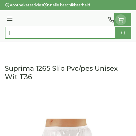
Ga naar de inhoud
Apothekersadvies
Snelle beschikbaarheid
Menu
Zoek
Product, merk, categorie...
Suprima 1265 Slip Pvc/pes Unisex
Wit T36