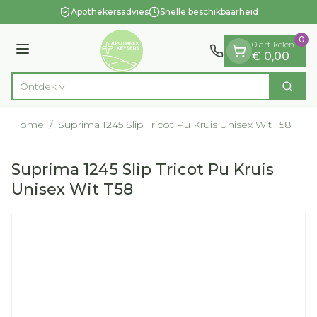
Dia 1 van 1
Ga naar de inhoud
Apothekersadvies
Snelle beschikbaarheid
0
0 artikelen
Menu
€ 0,00
O
Zoek
Product, merk, categorie...
Home
/
Suprima 1245 Slip Tricot Pu Kruis Unisex Wit T58
Suprima 1245 Slip Tricot Pu Kruis
Unisex Wit T58