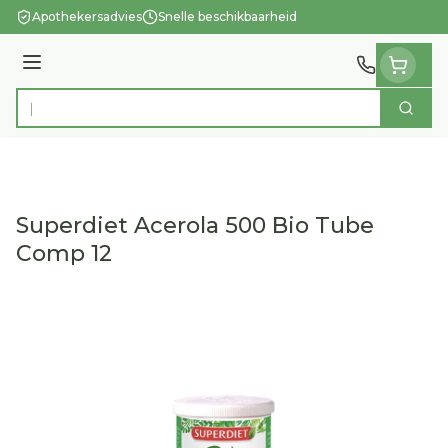
Ga naar de inhoud
Apothekersadvies
Snelle beschikbaarheid
Menu
Zoek
Product, merk, categorie...
Superdiet Acerola 500 Bio Tube
Comp 12