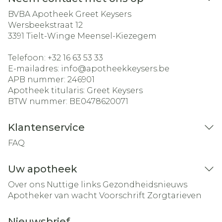
BVBA Apotheek Greet Keysers
Wersbeekstraat 12
3391
Tielt-Winge Meensel-Kiezegem
Telefoon:
+32 16 63 53 33
E-mailadres:
info@
apotheekkeysers.be
APB nummer:
246901
Apotheek titularis:
Greet Keysers
BTW nummer:
BE0478620071
Klantenservice
FAQ
Uw apotheek
Over ons
Nuttige links
Gezondheidsnieuws
Apotheker van wacht
Voorschrift
Zorgtarieven
Nieuwsbrief