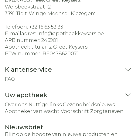
BVBA Apotheek Greet Keysers
Wersbeekstraat 12
3391
Tielt-Winge Meensel-Kiezegem
Telefoon:
+32 16 63 53 33
E-mailadres:
info@
apotheekkeysers.be
APB nummer:
246901
Apotheek titularis:
Greet Keysers
BTW nummer:
BE0478620071
Klantenservice
FAQ
Uw apotheek
Over ons
Nuttige links
Gezondheidsnieuws
Apotheker van wacht
Voorschrift
Zorgtarieven
Nieuwsbrief
Blijf op de hoogte van nieuwe producten en