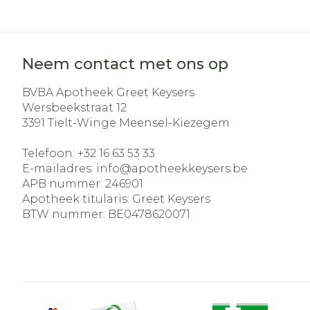
Neem contact met ons op
BVBA Apotheek Greet Keysers
Wersbeekstraat 12
3391
Tielt-Winge Meensel-Kiezegem
Telefoon:
+32 16 63 53 33
E-mailadres:
info@
apotheekkeysers.be
APB nummer:
246901
Apotheek titularis:
Greet Keysers
BTW nummer:
BE0478620071