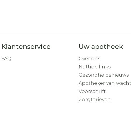
Toon mee
orging
Supplementen
Insectenw
middelen
n
Mondmaskers
rnissen
d -
huid
Klantenservice
Uw apotheek
uid
FAQ
Over ons
Nuttige links
Gezondheidsnieuws
Apotheker van wach
Voorschrift
Zelfbruiner
Scheren
Zorgtarieven