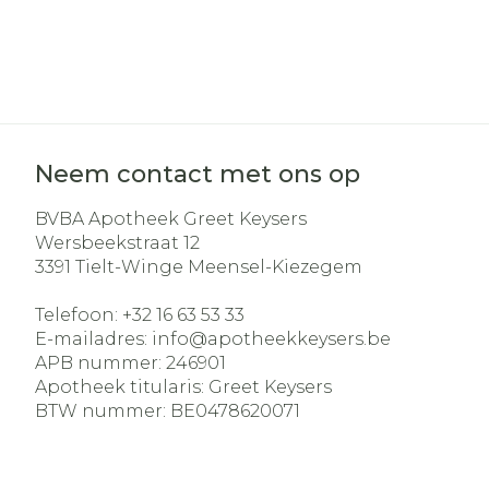
Haar
Gezichtsverz
Pillendozen e
Pigmentstoo
accessoires
Gevoelige hui
geïrriteerde 
Neem contact met ons op
Gemengde h
BVBA Apotheek Greet Keysers
Doffe huid
Wersbeekstraat 12
3391
Tielt-Winge Meensel-Kiezegem
Toon meer
Telefoon:
+32 16 63 53 33
E-mailadres:
info@
apotheekkeysers.be
APB nummer:
246901
Snurken
Apotheek titularis:
Greet Keysers
BTW nummer:
BE0478620071